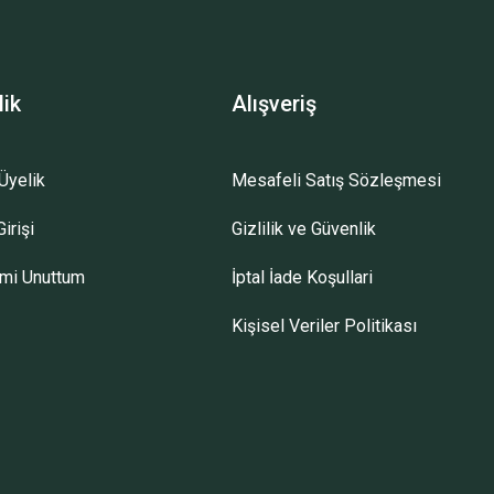
lik
Alışveriş
Üyelik
Mesafeli Satış Sözleşmesi
llü ürünleri sevdiğim için memnun kaldım
irişi
Gizlilik ve Güvenlik
emi Unuttum
İptal İade Koşullari
Kişisel Veriler Politikası