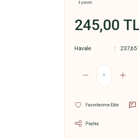
3 yorum
245,00 T
Havale
237,65 
Paylaş