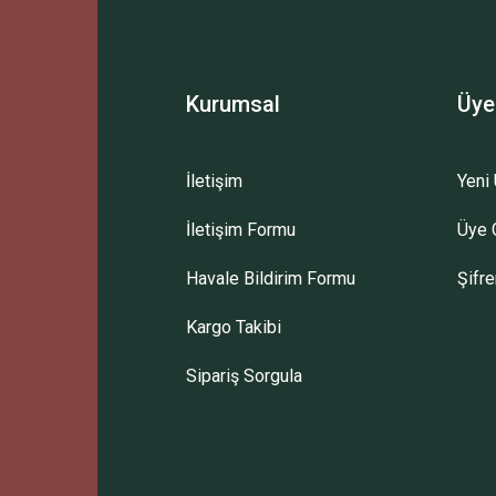
t.
Kurumsal
Üye
İletişim
Yeni 
vmeyen kişiler begenmeyebilir bıraktığı hissi, ben mento
İletişim Formu
Üye G
Havale Bildirim Formu
Şifr
Kargo Takibi
l ferahlığı var. ve hafif bir pembişlik veriyor.
Sipariş Sorgula