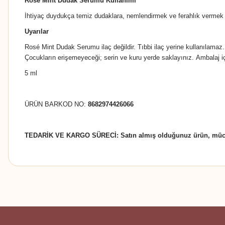
Rosé Mint Dudak Serumu Kullanımı
İhtiyaç duydukça temiz dudaklara, nemlendirmek ve ferahlık vermek
Uyarılar
Rosé Mint Dudak Serumu ilaç değildir. Tıbbi ilaç yerine kullanılamaz.
Çocukların erişemeyeceği; serin ve kuru yerde saklayınız.
Ambalaj iç
5 ml
ÜRÜN BARKOD NO:
8682974426066
TEDARİK VE KARGO SÜRECİ: Satın almış olduğunuz ürün, mücbir s