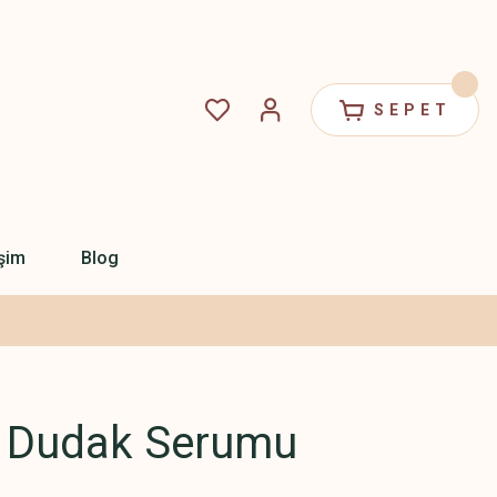
SEPET
işim
Blog
 Dudak Serumu