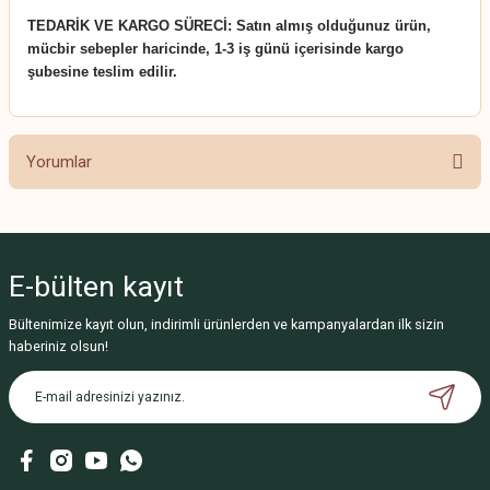
TEDARİK VE KARGO SÜRECİ: Satın almış olduğunuz ürün,
mücbir sebepler haricinde, 1-3 iş günü içerisinde kargo
şubesine teslim edilir.
Yorumlar
E-bülten
kayıt
Çook çok iyi!
Bültenimize kayıt olun, indirimli ürünlerden ve kampanyalardan ilk sizin
20 yılı aşkın zamandır böbrek sattıracak bütçeleri kozmetik
haberiniz olsun!
ürünlere verip, bu konuda hassas biri olarak vazgeçemediğim
markalara geçen sene boykot sonrası yüz çevirdikten sonra
ciddi bir arayış içindeydim. Bir kaç doğal/vegan markanın bir
kaç farklı ürünü deneyerek şansımızı çok zorladım. Fakat tam
manasıyla hiç bir şeyleri beğenedim