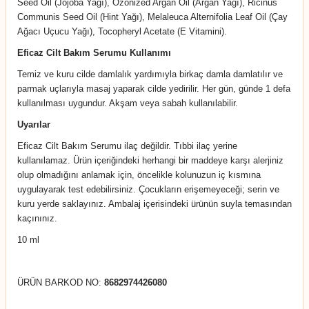
Seed Oil (Jojoba Yağı), Ozonized Argan Oil (Argan Yağı), Ricinus
Communis Seed Oil (Hint Yağı), Melaleuca Alternifolia Leaf Oil (Çay
Ağacı Uçucu Yağı), Tocopheryl Acetate (E Vitamini).
Eficaz Cilt Bakım Serumu Kullanımı
Temiz ve kuru cilde damlalık yardımıyla birkaç damla damlatılır ve
parmak uçlarıyla masaj yaparak cilde yedirilir. Her gün, günde 1 defa
kullanılması uygundur. Akşam veya sabah kullanılabilir.
Uyarılar
Eficaz Cilt Bakım Serumu ilaç değildir. Tıbbi ilaç yerine
kullanılamaz. Ürün içeriğindeki herhangi bir maddeye karşı alerjiniz
olup olmadığını anlamak için, öncelikle kolunuzun iç kısmına
uygulayarak test edebilirsiniz. Çocukların erişemeyeceği; serin ve
kuru yerde saklayınız. Ambalaj içerisindeki ürünün suyla temasından
kaçınınız.
10 ml
ÜRÜN BARKOD NO:
8682974426080