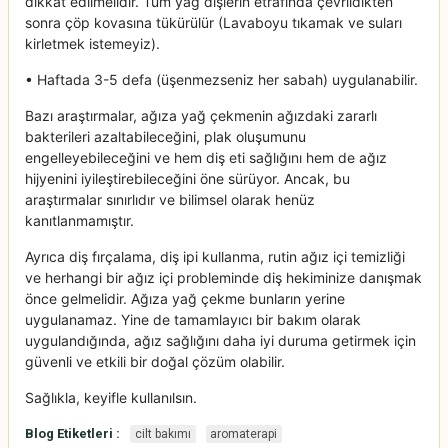
dikkat edilmelidir. Tüm yağ dişlerin etrafında çevrildikten
sonra çöp kovasına tükürülür (Lavaboyu tıkamak ve suları
kirletmek istemeyiz).
• Haftada 3-5 defa (üşenmezseniz her sabah) uygulanabilir.
Bazı araştırmalar, ağıza yağ çekmenin ağızdaki zararlı
bakterileri azaltabileceğini, plak oluşumunu
engelleyebileceğini ve hem diş eti sağlığını hem de ağız
hijyenini iyileştirebileceğini öne sürüyor. Ancak, bu
araştırmalar sınırlıdır ve bilimsel olarak henüz
kanıtlanmamıştır.
Ayrıca diş fırçalama, diş ipi kullanma, rutin ağız içi temizliği
ve herhangi bir ağız içi probleminde diş hekiminize danışmak
önce gelmelidir. Ağıza yağ çekme bunların yerine
uygulanamaz. Yine de tamamlayıcı bir bakım olarak
uygulandığında, ağız sağlığını daha iyi duruma getirmek için
güvenli ve etkili bir doğal çözüm olabilir.
Sağlıkla, keyifle kullanılsın.
Blog Etiketleri :
cilt bakımı
aromaterapi